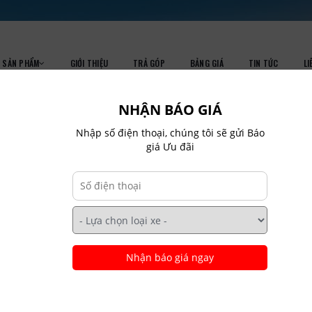
SẢN PHẨM
GIỚI THIỆU
TRẢ GÓP
BẢNG GIÁ
TIN TỨC
LI
NHẬN BÁO GIÁ
Nhập số điện thoại, chúng tôi sẽ gửi Báo
giá Ưu đãi
PRODUCTS
Home
Products
Nhận báo giá ngay