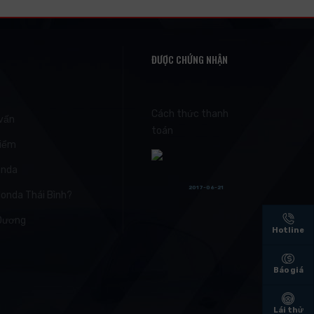
ĐƯỢC CHỨNG NHẬN
Cách thức thanh
 vấn
toán
hiểm
onda
2017-06-21
Honda Thái Bình?
 Dương
Hotline
Báo giá
Lái thử