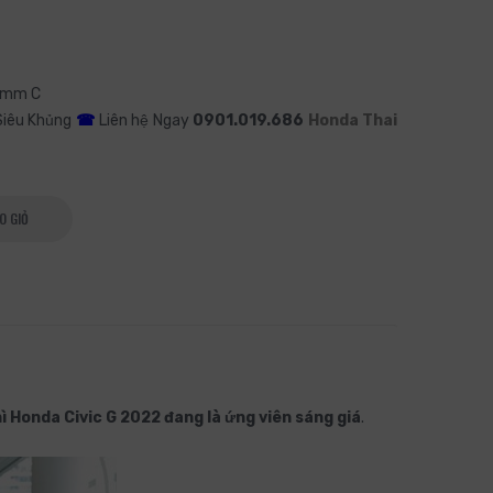
5 mm C
iêu Khủng
☎
Liên hệ Ngay
0901.019.686
Honda Thai
O GIỎ
hì Honda Civic G 2022 đang là ứng viên sáng giá
.