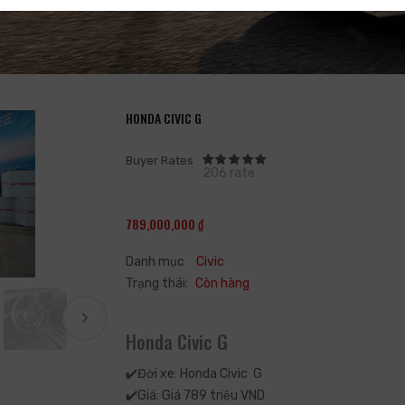
HONDA CIVIC G
Buyer Rates
206 rate
789,000,000 ₫
Danh mục
Civic
Trạng thái:
Còn hàng
Honda Civic G
✔️Đời xe: Honda Civic G
✔️Giá: Giá 789 triệu VND