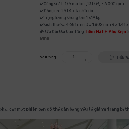
✔️Công suất: 176 ma lực (131 kW) / 6.000 rpm
✔️Động cơ: 1,5 l 4 xi lanhTurbo
✔️Trọng lượng không tải: 1.319 kg
✔️Kích thước: 4.681 mm D x 1.802 mm R x 1.41
🎁 Ưu Đãi Gói Quà Tặng
Tiềm Mặt + Phụ Kiện
S
Binh
THÊM VÀ
Số lượng
phải, cần một
phiên bản có thể cân bằng yếu tố giá và trang bị t