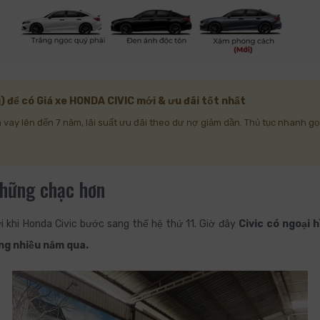
 để có Giá xe HONDA CIVIC mới & ưu đãi tốt nhất
an vay lên đến 7 năm, lãi suất ưu đãi theo dư nợ giảm dần. Thủ tục nhanh g
chững chạc hơn
hời khi Honda Civic bước sang thế hệ thứ 11. Giờ đây
Civic có ngoại 
ng nhiều năm qua.