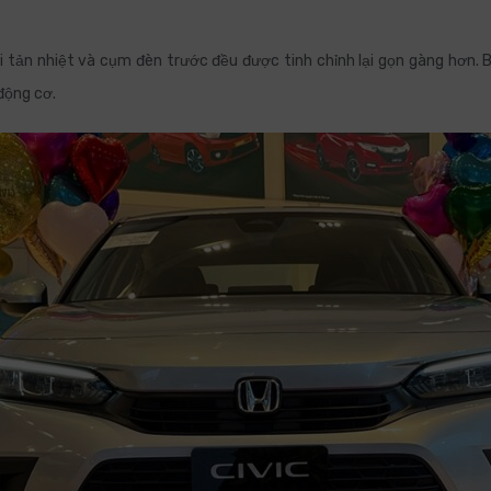
i tản nhiệt và cụm đèn trước đều được tinh chỉnh lại gọn gàng hơn.
 động cơ.