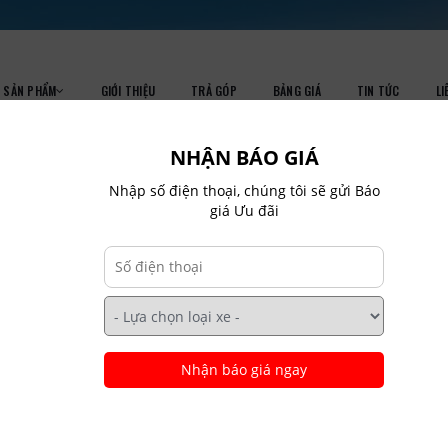
SẢN PHẨM
GIỚI THIỆU
TRẢ GÓP
BẢNG GIÁ
TIN TỨC
LI
NHẬN BÁO GIÁ
Nhập số điện thoại, chúng tôi sẽ gửi Báo
giá Ưu đãi
HONDA CIVIC G
Home
Civic
Nhận báo giá ngay