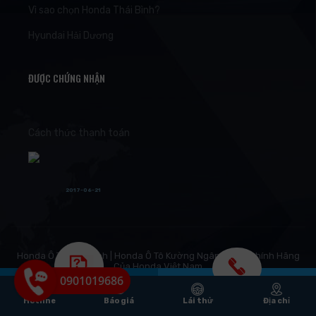
Vì sao chọn Honda Thái Bình?
Hyundai Hải Dương
ĐƯỢC CHỨNG NHẬN
Cách thức thanh toán
2017-06-21
Honda Ô Tô Thái Bình | Honda Ô Tô Kường Ngân Đại Lý Chính Hãng
Của Honda Việt Nam
0901019686
Gọi điện tư vấn
Báo Giá
Nhận
Hotline
Báo giá
Lái thử
Địa chỉ