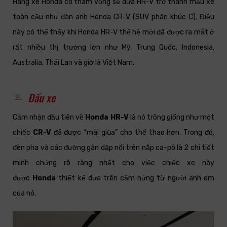
Hãng xe Honda có tham vọng sẽ đưa HR-V trở thành mẫu xe
toàn cầu như đàn anh
Honda CR-V (SUV phân khúc C)
. Điều
này có thể thấy khi Honda HR-V thế hệ mới đã được ra mắt ở
rất nhiều thị trường lớn như Mỹ, Trung Quốc, Indonesia,
Australia, Thái Lan và giờ là Việt Nam.
Đầu xe
Cảm nhận đầu tiên về
Honda HR-V
là nó trông giống như một
chiếc
CR-V
đã được “mài giũa” cho thể thao hơn. Trong đó,
đèn pha và các đường gân dập nổi trên nắp ca-pô là 2 chi tiết
minh chứng rõ ràng nhất cho việc chiếc xe này
được
Honda
thiết kế dựa trên cảm hứng từ người anh em
của nó.