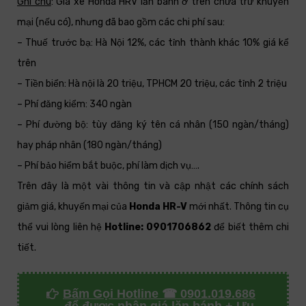
Ghi chú
: Giá xe Honda HRV lăn bánh ở trên chưa trừ khuyến
mại (nếu có), nhưng đã bao gồm các chi phí sau:
– Thuế trước bạ: Hà Nội 12%, các tỉnh thành khác 10% giá kể
trên
– Tiền biển: Hà nội là 20 triệu, TPHCM 20 triệu, các tỉnh 2 triệu
– Phí đăng kiểm: 340 ngàn
– Phí đường bộ: tùy đăng ký tên cá nhân (150 ngàn/tháng)
hay pháp nhân (180 ngàn/tháng)
– Phí bảo hiểm bắt buộc, phí làm dịch vụ….
Trên đây là một vài thông tin và cập nhật các chính sách
giảm giá, khuyến mại của
Honda HR-V
mới nhất. Thông tin cụ
thể vui lòng liên hệ
Hotline: 0901706862
để biết thêm chi
tiết.
Bấm Gọi Hotline ☎ 0901.019.686
để được nhận giá lăn bánh + Ưu