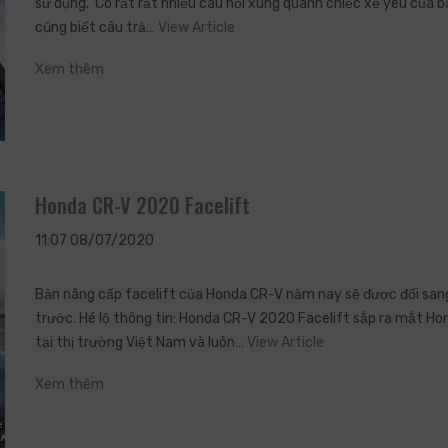
sử dụng. Có rất rất nhiều câu hỏi xung quanh chiếc xế yêu của 
cũng biết câu trả…
View Article
Xem thêm
Honda CR-V 2020 Facelift
11:07 08/07/2020
Bản nâng cấp facelift của Honda CR-V năm nay sẽ được đổi sang
trước. Hé lộ thông tin: Honda CR-V 2020 Facelift sắp ra mắt H
tại thị trường Việt Nam và luôn…
View Article
Xem thêm