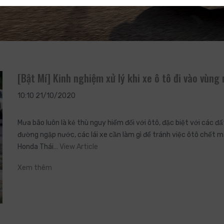
[Bật Mí] Kinh nghiệm xử lý khi xe ô tô đi vào vùng
10:10 21/10/2020
Mưa bão luôn là kẻ thù nguy hiểm đối với ôtô, đặc biệt với các 
đường ngập nước, các lái xe cần làm gì để tránh việc ôtô chết má
Honda Thái…
View Article
Xem thêm