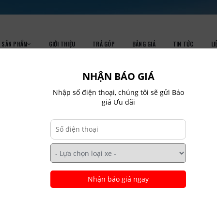
SẢN PHẨM
GIỚI THIỆU
TRẢ GÓP
BẢNG GIÁ
TIN TỨC
LI
NHẬN BÁO GIÁ
Nhập số điện thoại, chúng tôi sẽ gửi Báo
giá Ưu đãi
TIN TỨC
Home
Tin Tức
Nhận báo giá ngay