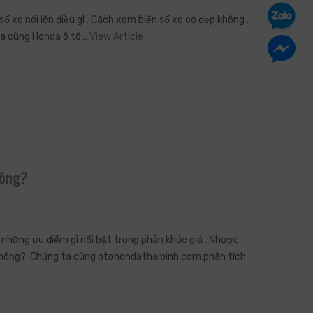
ố xe nói lên điều gì . Cách xem biển số xe có đẹp không .
g ta cùng Honda ô tô…
View Article
hông?
hững ưu điểm gì nổi bật trong phân khúc giá . Nhược
không?. Chúng ta cùng otohondathaibinh.com phân tích