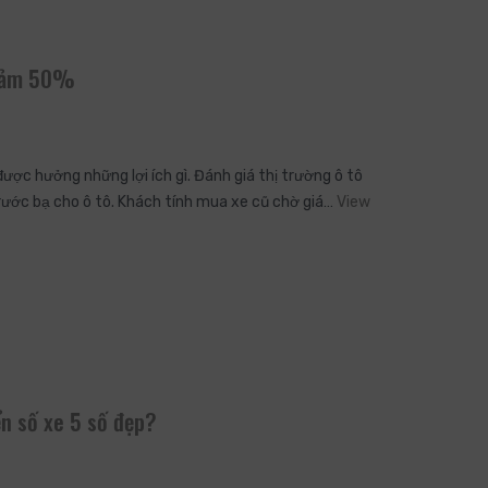
 giảm 50%
được hưởng những lợi ích gì. Đánh giá thị trường ô tô
trước bạ cho ô tô. Khách tính mua xe cũ chờ giá…
View
ển số xe 5 số đẹp?